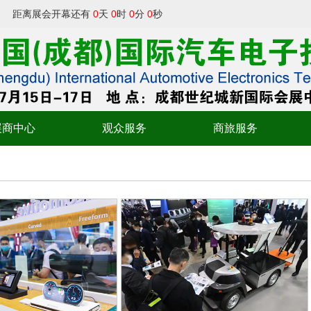
距离展会开幕还有
0
天
0
时
0
分
0
秒
展商中心
观众服务
商旅服务