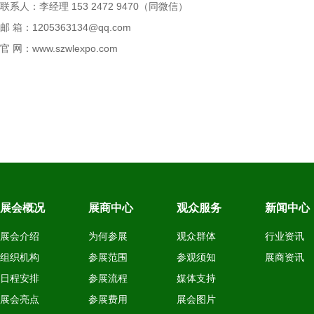
联系人：李经理 153 2472 9470（同微信）
邮 箱：1205363134@qq.com
官 网：www.szwlexpo.com
展会概况
展商中心
观众服务
新闻中心
展会介绍
为何参展
观众群体
行业资讯
组织机构
参展范围
参观须知
展商资讯
日程安排
参展流程
媒体支持
展会亮点
参展费用
展会图片